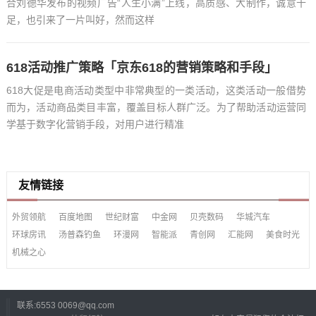
合刘德华发布的视频广告“人生小满”上线，高质感、大制作，诚意十
足，也引来了一片叫好，然而这样
618活动推广策略「京东618的营销策略和手段」
618大促是电商活动类型中非常典型的一类活动，这类活动一般借势
而为，活动商品类目丰富，覆盖目标人群广泛。为了帮助活动运营同
学基于数字化营销手段，对用户进行精准
友情链接
外贸领航
百度地图
世纪财富
中金网
贝壳数码
华城汽车
环球房讯
汤普森钓鱼
环漫网
智能派
青创网
汇能网
美食时光
机械之心
联系:6553
0069@qq.com