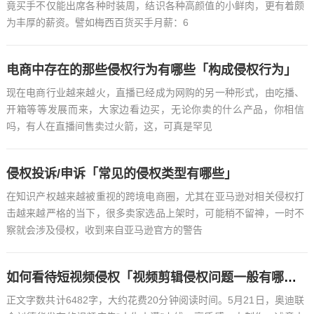
竟买手不仅能出席各种时装周，结识各种高颜值的小鲜肉，更有着颇
为丰厚的薪资。譬如梅西百货买手月薪：6
电商中存在的那些侵权行为有哪些「构成侵权行为」
现在电商行业越来越火，直播已经成为网购的另一种形式，由吃播、
开箱等等发展而来，大家边看边买，无论你卖的什么产品，你相信
吗，有人在直播间售卖过火箭，这，可真是罕见
侵权投诉/申诉「常见的侵权类型有哪些」
在知识产权越来越被重视的跨境电商圈，尤其在亚马逊对相关侵权打
击越来越严格的当下，很多卖家选品上架时，可能稍不留神，一时不
察就会涉及侵权，收到来自亚马逊官方的警告
如何看待短视频侵权「视频剪辑侵权问题一般有哪些」
正文字数共计6482字，大约花费20分钟阅读时间。5月21日，奥迪联