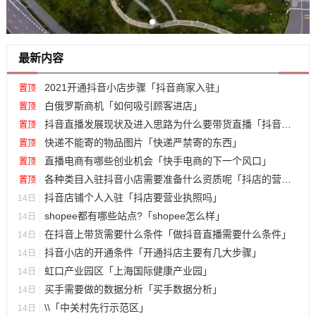
最新内容
2021开通抖音小店步骤「抖音商家入驻」
置顶
白俄罗斯商机「如何吸引顾客进店」
置顶
抖音直播发展现状及进入思路为什么要带货直播「抖音产品推广」
置顶
快递不能寄的物品图片「快递严禁寄的东西」
置顶
直播电商有哪些创业机会「快手电商的下一个风口」
置顶
各种类目入驻抖音小店需要准备什么资质呢「抖店的营业执照要办什么类型」
置顶
抖音店铺个人入驻「抖店要营业执照吗」
14日
shopee都有哪些站点?「shopee怎么样」
14日
在抖音上带货需要什么条件「做抖音直播需要什么条件」
14日
抖音小店的开通条件「开通抖店主要有几大步骤」
14日
虹口产业园区「上海国际健康产业园」
14日
买手需要做的数据分析「买手数据分析」
14日
\\「中关村先行示范区」
14日