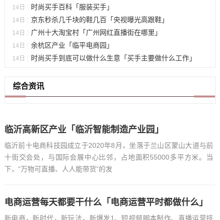
时尚买手百科「服装买手」
14日
京东秒杀几千块的鞋几百「央视曝光高跟鞋」
14日
广州十大淘宝村「广州网红直播街在哪里」
14日
余杭区产业「临平电商园」
14日
时尚买手到底可以做什么生意「买手主要做什么工作」
14日
综合资讯
临沂高新区产业「临沂智能制造产业园」
临沂前十电商科技园成立于2020年8月，坐落于兰山区蒙山大道与前
十街交会处，与国际会展中心比邻，占地面积55000多平方米。当
下，“万物可直播、人人能带货”的发
电商运营每天都要干什么「电商运营平时都做什么」
新电商，新时代，新玩法，新爆发1、短视频脚本制作、直播运营技