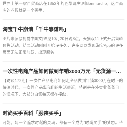
世界上第一家百货商店在1852年的巴黎诞生,叫Bonmarche，这个商
店的老板就是一个买手，
淘宝千牛崩溃「千牛靠谱吗」
图片来源@视觉中国文|锋见10月20日晚8点，天猫双11正式开启首轮
预售活动，结果活动刚刚开始没多久，许多网友发现淘宝App的许多
页面无法正常加载，出现服务
一次性电商产品如何做到年销3000万元「无货源一件代发怎样经营」
【访谈172期】一次性产品电商如何走全品做到年销3000万在时下的
快消时代，一次性产品离我们的生活很近，特别是在外卖业蒸蒸日上
的情况下，大部分白领每天都在接触，
时尚买手百科「服装买手」
可能，每一个追求时髦的灵魂，都有一个成为“时尚买手”的梦想。毕